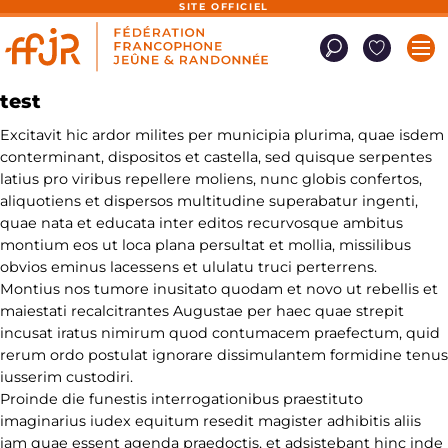
Panneau de gestion des cookies
SITE OFFICIEL
test
Excitavit hic ardor milites per municipia plurima, quae isdem
conterminant, dispositos et castella, sed quisque serpentes
latius pro viribus repellere moliens, nunc globis confertos,
aliquotiens et dispersos multitudine superabatur ingenti,
quae nata et educata inter editos recurvosque ambitus
montium eos ut loca plana persultat et mollia, missilibus
obvios eminus lacessens et ululatu truci perterrens.
Montius nos tumore inusitato quodam et novo ut rebellis et
maiestati recalcitrantes Augustae per haec quae strepit
incusat iratus nimirum quod contumacem praefectum, quid
rerum ordo postulat ignorare dissimulantem formidine tenus
iusserim custodiri.
Proinde die funestis interrogationibus praestituto
imaginarius iudex equitum resedit magister adhibitis aliis
iam quae essent agenda praedoctis, et adsistebant hinc inde