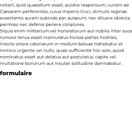
notarii, quid quaesitum esset, quidve responsum, cursim ad
Caesarem perferentes, cuius imperio truci, stimulis reginae
exsertantis aurem subinde per aulaeum, nec diluere obiecta
permissi nec defensi periere conplures.
Siquis enim militarium vel honoratorum aut nobilis inter suos
rumore tenus esset insimulatus fovisse partes hostiles,
iniecto onere catenarum in modum beluae trahebatur et
inimico urgente vel nullo, quasi sufficiente hoc solo, quod
nominatus esset aut delatus aut postulatus, capite vel
multatione bonorum aut insulari solitudine damnabatur.
formulaire