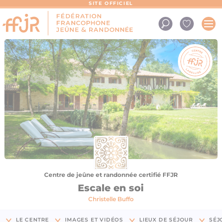
Panneau de gestion des cookies
SITE OFFICIEL
Centre de jeûne et randonnée certifié FFJR
Escale en soi
Christelle Buffo
LE CENTRE
IMAGES ET VIDÉOS
LIEUX DE SÉJOUR
SÉJ